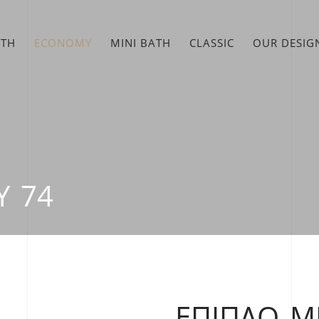
ATH
ECONOMY
MINI BATH
CLASSIC
OUR DESIG
Υ 74
ΈΠΙΠΛΟ Μ