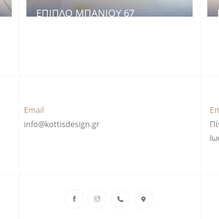
ΈΠΙΠΛΟ ΜΠΆΝΙΟΥ 67
Email
Επ
info@kottisdesign.gr
Πί
Ιω