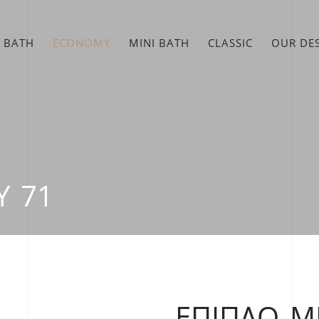
 BATH
ECONOMY
MINI BATH
CLASSIC
OUR DE
Υ 71
ΈΠΙΠΛΟ Μ