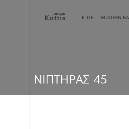
ELITE
MODERN B
ΝΙΠΤΉΡΑΣ 45