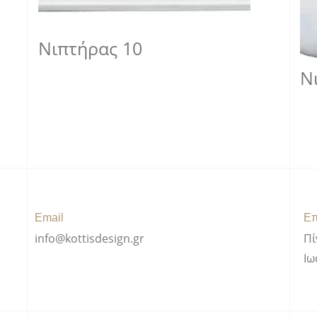
Νιπτήρας 10
Ν
Email
Επ
info@kottisdesign.gr
Πί
Ιω