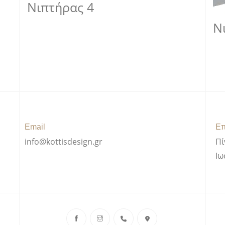
Νιπτήρας 4
Ν
Email
Επ
info@kottisdesign.gr
Πί
Ιω