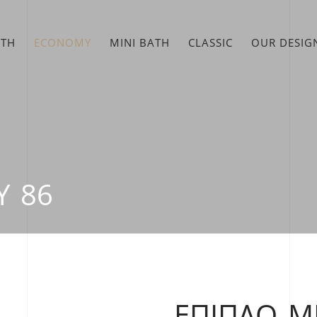
ATH
ECONOMY
MINI BATH
CLASSIC
OUR DESIG
Υ 86
ΈΠΙΠΛΟ Μ