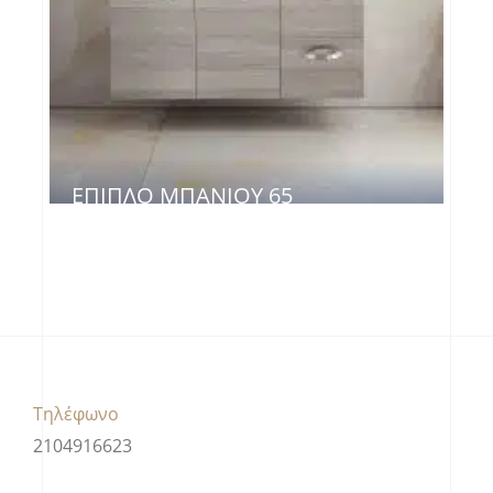
ΈΠΙΠΛΟ ΜΠΆΝΙΟΥ 65
Τηλέφωνο
2104916623