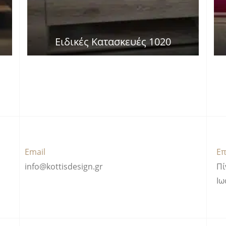
Ειδικές Κατασκευές 1020
Email
Επ
info@kottisdesign.gr
Πί
Ιω