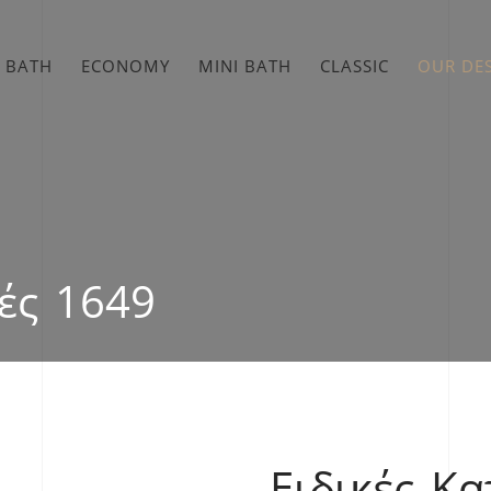
 BATH
ECONOMY
MINI BATH
CLASSIC
OUR DE
ές 1649
Ειδικές Κ