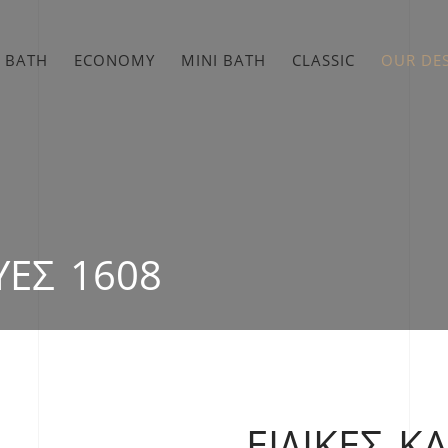
 BATH
ECONOMY
MINI BATH
CLASSIC
OUR DE
ΥΈΣ 1608
ΕΙΔΙΚΈΣ Κ