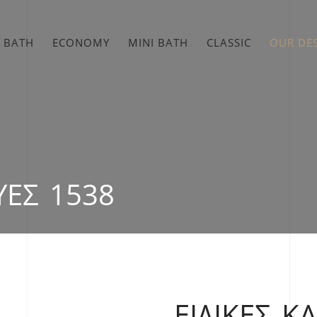
 BATH
ECONOMY
MINI BATH
CLASSIC
OUR DE
ΥΈΣ 1538
ΕΙΔΙΚΈΣ Κ