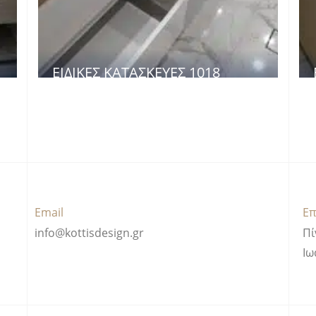
ΕΙΔΙΚΈΣ ΚΑΤΑΣΚΕΥΈΣ 1018
Email
Επ
info@kottisdesign.gr
Πί
Ιω