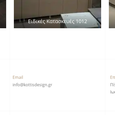
Ειδικές Κατασκευές 1012
Email
Επ
info@kottisdesign.gr
Πί
Ιω