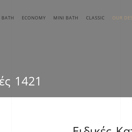
 BATH
ECONOMY
MINI BATH
CLASSIC
OUR DE
ές 1421
Ειδικές Κ