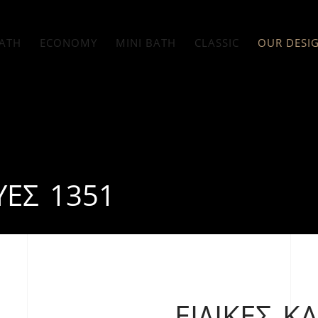
ATH
ECONOMY
MINI BATH
CLASSIC
OUR DESI
ΥΈΣ 1351
ΕΙΔΙΚΈΣ Κ