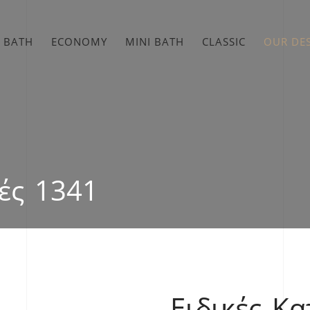
 BATH
ECONOMY
MINI BATH
CLASSIC
OUR DE
ές 1341
Ειδικές Κ