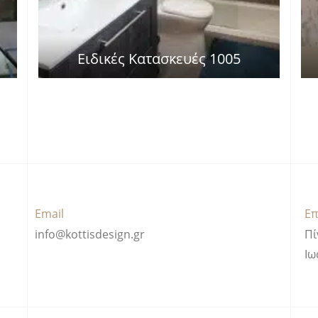
Ειδικές Κατασκευές 1005
Email
Επ
info@kottisdesign.gr
Πί
Ιω