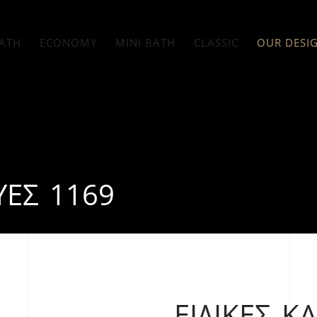
ATH
ECONOMY
MINI BATH
CLASSIC
OUR DESI
ΥΈΣ 1169
ΕΙΔΙΚΈΣ Κ