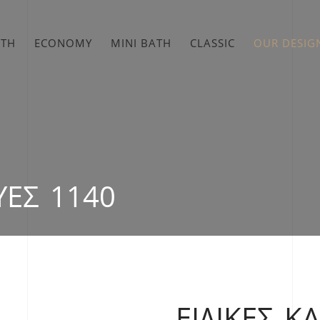
ATH
ECONOMY
MINI BATH
CLASSIC
OUR DESIG
ΥΈΣ 1140
ΕΙΔΙΚΈΣ Κ