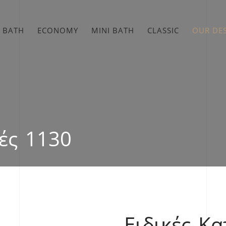
 BATH
ECONOMY
MINI BATH
CLASSIC
OUR DE
ές 1130
Ειδικές Κ