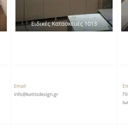
Ειδικές Κατασκευές 1013
Email
Επ
info@kottisdesign.gr
Πί
Ιω