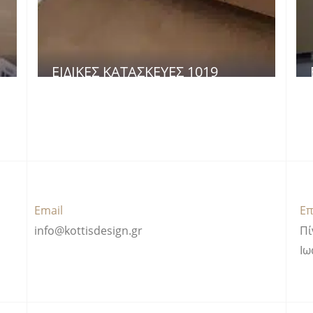
ΕΙΔΙΚΈΣ ΚΑΤΑΣΚΕΥΈΣ 1019
Email
Επ
info@kottisdesign.gr
Πί
Ιω