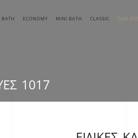
 BATH
ECONOMY
MINI BATH
CLASSIC
OUR DE
ΥΈΣ 1017
ΕΙΔΙΚΈΣ Κ